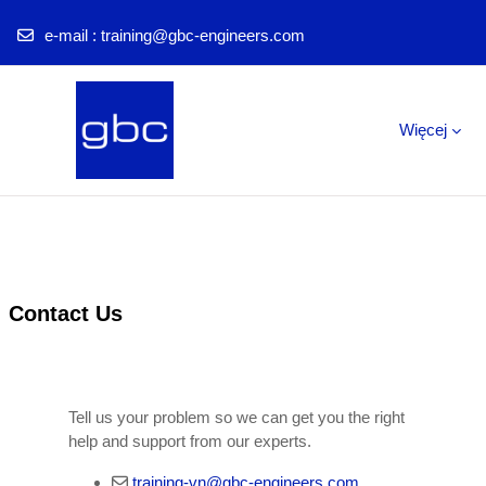
e-mail :
training@gbc-engineers.com
Przejdź do głównej zawartości
Więcej
Contact Us
Tell us your problem so we can get you the right
help and support from our experts.
training-vn@gbc-engineers.com