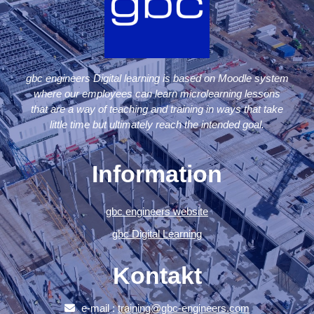
gbc engineers Digital learning is based on Moodle system
where our employees can learn microlearning lessons
that are a way of teaching and training in ways that take
little time but ultimately reach the intended goal.
Information
gbc engineers website
gbc Digital Learning
Kontakt
e-mail :
training@gbc-engineers.com